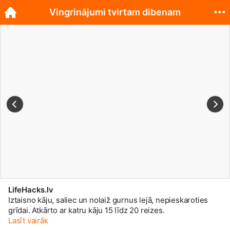
Vingrinājumi tvirtam dibenam
LifeHacks.lv
Iz­tais­no kā­ju, sa­liec un no­laiž gur­nus le­jā, ne­pie­ska­ro­ties
grī­dai. At­kār­to ar kat­ru kā­ju 15 līdz 20 rei­zes.
Lasīt vairāk