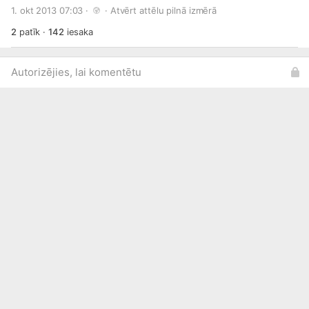
1. okt 2013 07:03 · 
 · 
Atvērt attēlu pilnā izmērā
2
patīk
·
142
iesaka
Autorizējies, lai komentētu