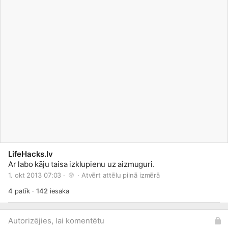
LifeHacks.lv
Ar la­bo kā­ju tai­sa iz­klu­pie­nu uz aiz­mu­gu­ri.
1. okt 2013 07:03 · 
 · 
Atvērt attēlu pilnā izmērā
4
patīk
·
142
iesaka
Autorizējies, lai komentētu