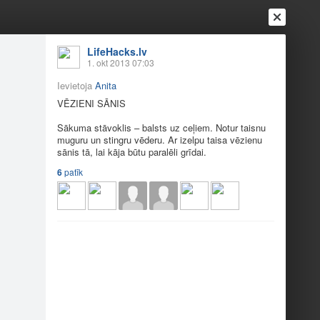
Ienākt
Reģistrēties
Vai ienāc ar
LifeHacks.lv
1. okt 2013 07:03
a
Draugi
Raksti
Vēstules
Ievietoja
Anita
VĒ­ZIE­NI SĀ­NIS
 dibenam
Sā­ku­ma stā­vok­lis – balsts uz ce­ļiem. No­tur tais­nu
mu­gu­ru un stin­gru vē­de­ru. Ar iz­el­pu tai­sa vē­zie­nu
sā­nis tā, lai kā­ja bū­tu pa­ra­lē­li grī­dai.
6
patīk
u­p…
PIE­TU­PIE­NI AR IZ­…
3
18