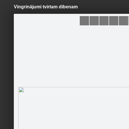
Vingrinājumi tvirtam dibenam
Pāriet
uz
saturu
Šodien
Ziņas
Galerijas
S
LifeHacks.lv
Oficiālā lapa
Sekot
Sākumlapa
Galerija
Sekotāji
Jaunumi
TIL­TIŅŠ 
Partneri