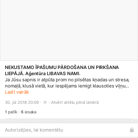
NEKUSTAMO ĪPAŠUMU PĀRDOŠANA UN PIRKŠANA
LIEPĀJĀ. Aģentūra LIBAVAS NAMI.
Ja Jūsu sapnis ir atpūta prom no pilsētas kņadas un stresa,
nomaļā, klusā vietā, kur iespējams iemigt klausoties viļņu
šalkoņā un pavadīt romantiskus, mierpilnus vakarus savā
Lasīt vairāk
pludmalē vērojot saulrietu – tad šis īpašums ir Jūsu lielā
30. jūl 2018 20:09 · 
 · 
Atvērt attēlu pilnā izmērā
iespēja īstenot sapņus! Pārdod divstāvu ķieģeļu mūra māju
tikai 100 m no jūras. Zemes gabals ar 300m jūras robežu, 25
1
patīk
·
6
iesaka
km no Liepājas, Saraiķos, Vērgales pagastā. Mājas kopējā
platība 265.90 m2, zemes platība 3,7ha. Māja ir uzcelta pēs
apstiprināta projekta un nodota ekspluatācijā 2008.gadā.
Autorizējies, lai komentētu
Mājai ir nepabeigta iekšējā apdare. Lieliska iespēja