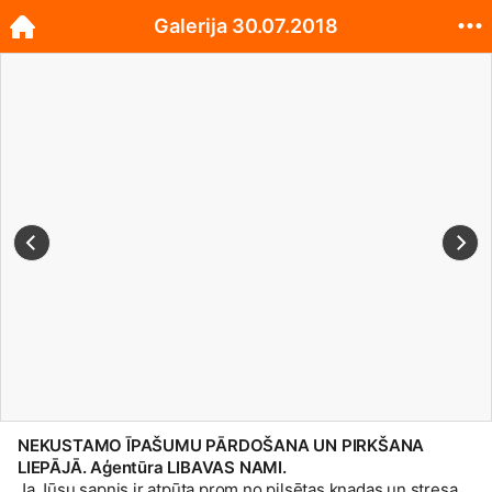
Galerija 30.07.2018
NEKUSTAMO ĪPAŠUMU PĀRDOŠANA UN PIRKŠANA
LIEPĀJĀ. Aģentūra LIBAVAS NAMI.
Ja Jūsu sapnis ir atpūta prom no pilsētas kņadas un stresa,