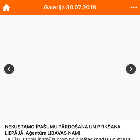
Galerija 30.07.2018
NEKUSTAMO ĪPAŠUMU PĀRDOŠANA UN PIRKŠANA
LIEPĀJĀ. Aģentūra LIBAVAS NAMI.
Ja Jūsu sapnis ir atpūta prom no pilsētas kņadas un stresa,