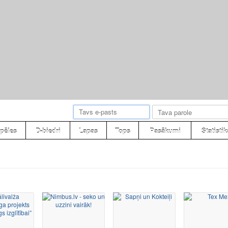
pēles
D-biedri
Lapas
Tops
Pasākumi
Statistik