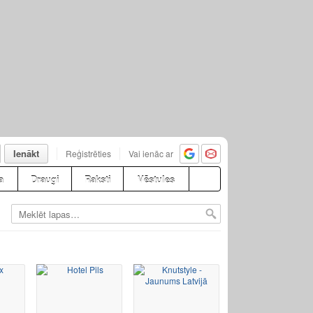
Ienākt
Reģistrēties
Vai ienāc ar
a
Draugi
Raksti
Vēstules