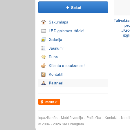
Sekot
Tālivalž
Sākumlapa
pro
„Kro
LED gaismas tāfele!
izgl
Galerija
Jaunumi
Runā
Klientu atsauksmes!
Kontakti
Partneri
Ieteikt
20
Iepazīšanās
Mobilā versija
Palīdzība
Kontakti
Notei
© 2004 - 2026 SIA Draugiem