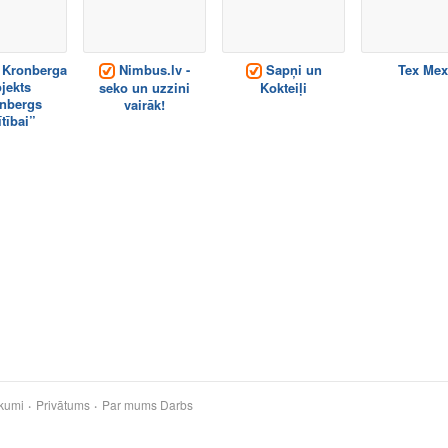
a Kronberga
Nimbus.lv -
Sapņi un
Tex Mex
jekts
seko un uzzini
Kokteiļi
nbergs
vairāk!
ītībai”
kumi
Privātums
Par mums
Darbs