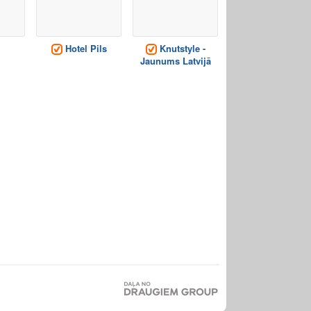
Hotel Pils
Knutstyle -
Jaunums Latvijā