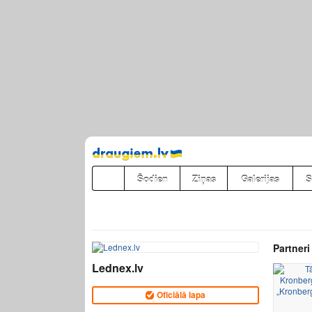
Pāriet
uz
saturu
Šodien
Ziņas
Galerijas
S
Partneri
Lednex.lv
Oficiālā lapa