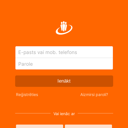
E-pasts vai mob. telefons
Parole
Ienākt
Reģistrēties
Aizmirsi paroli?
Vai ienāc ar