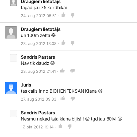
Draugiem lietotājs
tagad jau 75 kordbikai
24. aug 2012 05:51 ·
Draugiem lietotājs
un 100m zelta
😄
23. aug 2012 13:08 ·
Sandris Pastars
Nav tik daudz
😛
23. aug 2012 21:41 ·
Juris
tas calis ir no BICHENFEKSAN Klana
😄
27. aug 2012 09:33 ·
Sandris Pastars
Nesmu nekad taja klana bijis!!!
😛
tgd jau 80lvl
🙂
17. okt 2012 19:14 ·