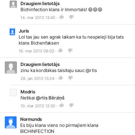
Draugiem lietotājs
Bichinfection klans ir Immortals!
😄
😄
😄
14. mar 2013 13:40 ·
Juris
Lol tas jau sen agrak laikam ka tu nespeleji bija tats
klans Bichenfaksen
16. mar 2013 08:02 ·
Draugiem lietotājs
zinu ka kordbikas taisitaju sauc @rtis
28. jan 2013 13:24 ·
Modris
Netikai
@rtis Bērziņš
10. mar 2013 12:30 ·
Normunds
Es biju klana viens no pirmajiem klana
BICHINFECTION