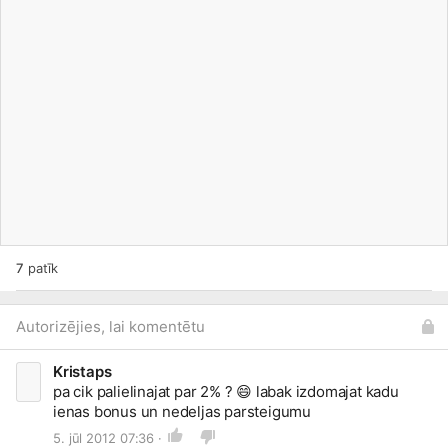
7
patīk
Autorizējies, lai komentētu
Kristaps
pa cik palielinajat par 2% ?
😄
labak izdomajat kadu
ienas bonus un nedeljas parsteigumu
5. jūl 2012 07:36 ·