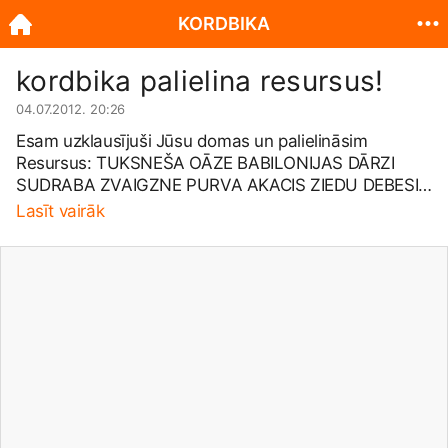
KORDBIKA
kordbika palielina resursus!
04.07.2012. 20:26
Esam uzklausījuši Jūsu domas un palielināsim
Resursus: TUKSNEŠA OĀZE BABILONIJAS DĀRZI
SUDRABA ZVAIGZNE PURVA AKACIS ZIEDU DEBESIS
NOGRIMUŠAIS KUĢIS
Lasīt vairāk