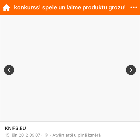
konkurss! spele un laime produktu grozu!
KNIFS.EU
15. jūn 2012 09:07 · 
 · 
Atvērt attēlu pilnā izmērā