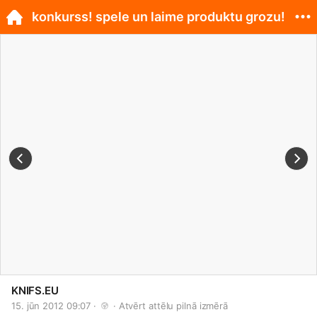
konkurss! spele un laime produktu grozu!
KNIFS.EU
15. jūn 2012 09:07 · 
 · 
Atvērt attēlu pilnā izmērā