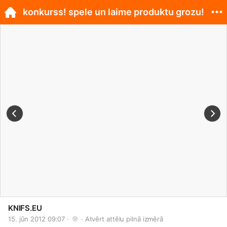
konkurss! spele un laime produktu grozu!
KNIFS.EU
15. jūn 2012 09:07 · 
 · 
Atvērt attēlu pilnā izmērā