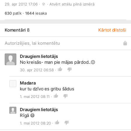
Trīs teltis un centrālā skatuve! Klubu mūzikas festivāls 2012
29. apr 2012 17:06 · 
 · 
Atvērt attēlu pilnā izmērā
- noskaidrosim gada labāko reģiona naktsklubu! SEKO
MUMS:
www.draugiem.lv/klubs
630
patīk
·
1644
iesaka
Komentāri
8
Kārtot dilstoši
Autorizējies, lai komentētu
Draugiem lietotājs
No kreisās- man pie mājas pārdod..
😐
30. apr 2012 06:58 ·
Madara
kur tu dzīvo es gribu šādus
1. mai 2012 08:11 ·
Draugiem lietotājs
Rīgā
😄
1. mai 2012 08:20 ·