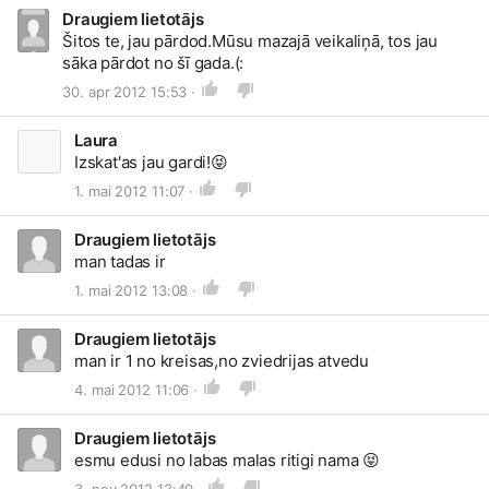
Draugiem lietotājs
Šitos te, jau pārdod.Mūsu mazajā veikaliņā, tos jau
sāka pārdot no šī gada.(:
30. apr 2012 15:53 ·
Laura
Izskat'as jau gardi!
😝
1. mai 2012 11:07 ·
Draugiem lietotājs
man tadas ir
1. mai 2012 13:08 ·
Draugiem lietotājs
man ir 1 no kreisas,no zviedrijas atvedu
4. mai 2012 11:06 ·
Draugiem lietotājs
esmu edusi no labas malas ritigi nama
😝
3. nov 2012 13:40 ·