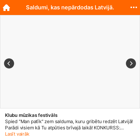
Saldumi, kas nepārdodas Latvijā.
Klubu mūzikas festivāls
Spied "Man patīk" zem salduma, kuru gribētu redzēt Latvijā!
Parādi visiem kā Tu atpūties brīvajā laikā! KONKURSS:
www.draugiem.lv/klubs/api/kon...
Lasīt vairāk
Vienā naktī! Vienā vietā!