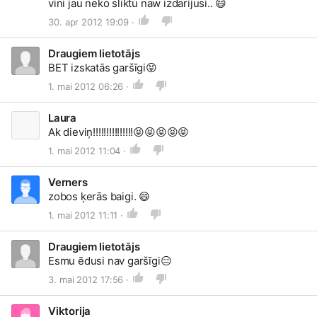
vini jau neko sliktu naw izdarijusi..
😄
30. apr 2012 19:09 ·
Draugiem lietotājs
BET izskatās garšīgi
😝
1. mai 2012 06:26 ·
Laura
Ak dieviņ!!!!!!!!!!!!!!!
😝
😝
😝
😝
😝
1. mai 2012 11:04 ·
Verners
zobos ķerās baigi.
😄
1. mai 2012 11:11 ·
Draugiem lietotājs
Esmu ēdusi nav garšīgi
😑
3. mai 2012 17:56 ·
Viktorija