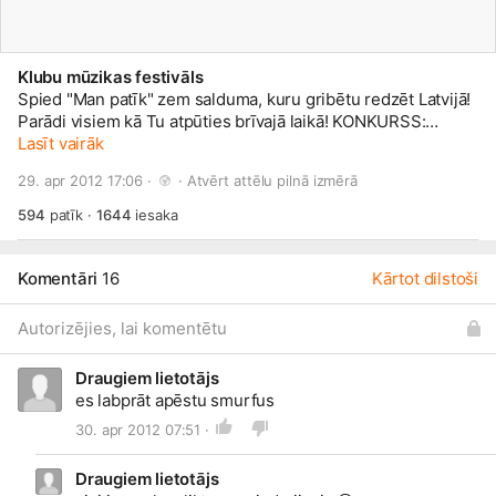
Klubu mūzikas festivāls
Spied "Man patīk" zem salduma, kuru gribētu redzēt Latvijā!
Parādi visiem kā Tu atpūties brīvajā laikā! KONKURSS:
www.draugiem.lv/klubs/api/kon...
Lasīt vairāk
Vienā naktī! Vienā vietā!
Trīs teltis un centrālā skatuve! Klubu mūzikas festivāls 2012
29. apr 2012 17:06 · 
 · 
Atvērt attēlu pilnā izmērā
- noskaidrosim gada labāko reģiona naktsklubu! SEKO
MUMS:
www.draugiem.lv/klubs
594
patīk
·
1644
iesaka
Komentāri
16
Kārtot dilstoši
Autorizējies, lai komentētu
Draugiem lietotājs
es labprāt apēstu smurfus
30. apr 2012 07:51 ·
Draugiem lietotājs