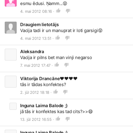
esmu ēdusi. Ņamm...
😝
4. mai 2012 08:16 ·
Draugiem lietotājs
Vacija tadi ir un manuprat ir loti garsigi
😝
4. mai 2012 13:51 ·
Aleksandra
Vacija ir pilns bet man vinji negarso
7. mai 2012 17:47 ·
Viktorija Drancāne♥♥♥♥
tās ir tādas konfektes?
2. jūl 2012 18:18 ·
Inguna Laima Balode ;)
jā tās ir konfektes kas tad cits?>>
😄
13. jūl 2012 16:55 ·
Inguna Laima Balode ;)