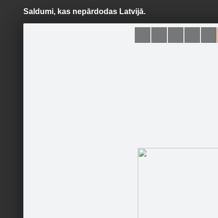
Saldumi, kas nepārdodas Latvijā.
Pāriet
uz
saturu
Šodien
Ziņas
Galerijas
S
Klubu mūzikas festivāls
Oficiālā lapa
Sekot