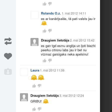
Rolands O.z.
1. mai 2012 14:11
es ar kanārijsalās, tā pati valsts jau ir
tī…
Spied "Man patī…
6
11
Draugiem lietotājs
2. mai 2012 15:42
es gan tgd esmu anglija un ljoti biezhi
peerku citronu labs jau ir bet nu
vizmaz garsigaks neka apelsinu!
Laura
1. mai 2012 11:06
tī…
Spied "Man patī…
10
16
Draugiem lietotājs
3. mai 2012 12:24
GRIBU!