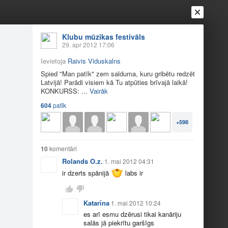
Klubu mūzikas festivāls
29. apr 2012 17:06
Ievietoja
Raivis Viduskalns
Spied "Man patīk" zem salduma, kuru gribētu redzēt
Latvijā! Parādi visiem kā Tu atpūties brīvajā laikā!
KONKURSS: ...
Vairāk
604
patīk
+598
Ienākt
Reģistrēties
Vai ienāc ar
a
Draugi
Raksti
Vēstules
10
komentāri
Rolands O.z.
1. mai 2012 04:31
ir dzerts spānijā
labs ir
s Latvijā.
Katarīna
1. mai 2012 10:24
es arī esmu dzērusi tikai kanāriju
salās jā piekrītu garšīgs