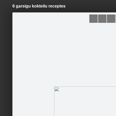
6 garsigu kokteilu receptes
Pāriet
uz
saturu
Šodien
Ziņas
Galerijas
S
Klubu mūzikas festivāls
Oficiālā lapa
Sekot