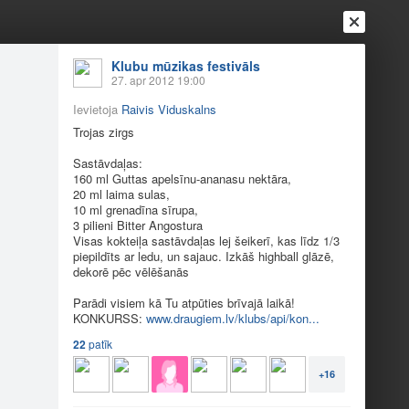
Klubu mūzikas festivāls
27. apr 2012 19:00
Ievietoja
Raivis Viduskalns
Trojas zirgs
Sastāvdaļas:
160 ml Guttas apelsīnu-ananasu nektāra,
20 ml laima sulas,
10 ml grenadīna sīrupa,
3 pilieni Bitter Angostura
Ienākt
Reģistrēties
Vai ienāc ar
Visas kokteiļa sastāvdaļas lej šeikerī, kas līdz 1/3
piepildīts ar ledu, un sajauc. Izkāš highball glāzē,
a
Draugi
Raksti
Vēstules
dekorē pēc vēlēšanās
Parādi visiem kā Tu atpūties brīvajā laikā!
KONKURSS:
www.draugiem.lv/klubs/api/kon...
eceptes
22
patīk
+16