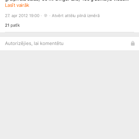
komponentus, izņemot Gingr alle, sakul blenderī. Pievieno
Lasīt vairāk
Ginger alle un dekorē ar zemeni. Vēlams pasniegt
27. apr 2012 19:00 · 
 · 
Atvērt attēlu pilnā izmērā
atdzesētu. Parādi visiem kā Tu atpūties brīvajā laikā!
KONKURSS:
www.draugiem.lv/klubs/api/kon...
21
patīk
Autorizējies, lai komentētu