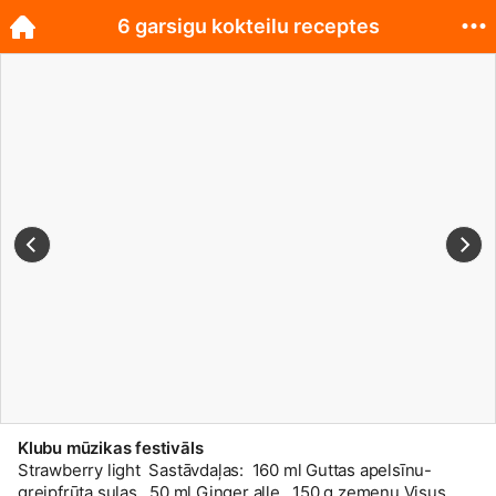
6 garsigu kokteilu receptes
Klubu mūzikas festivāls
Strawberry light Sastāvdaļas: 160 ml Guttas apelsīnu-
greipfrūta sulas, 50 ml Ginger alle, 150 g zemeņu Visus