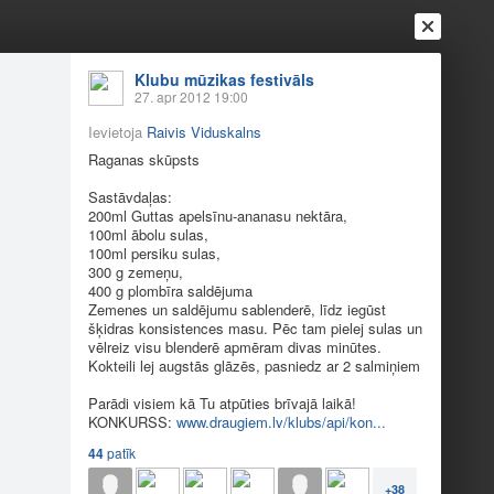
Klubu mūzikas festivāls
27. apr 2012 19:00
Ievietoja
Raivis Viduskalns
Raganas skūpsts
Sastāvdaļas:
200ml Guttas apelsīnu-ananasu nektāra,
100ml ābolu sulas,
100ml persiku sulas,
300 g zemeņu,
Ienākt
Reģistrēties
Vai ienāc ar
400 g plombīra saldējuma
Zemenes un saldējumu sablenderē, līdz iegūst
a
Draugi
Raksti
Vēstules
šķidras konsistences masu. Pēc tam pielej sulas un
vēlreiz visu blenderē apmēram divas minūtes.
Kokteili lej augstās glāzēs, pasniedz ar 2 salmiņiem
eceptes
Parādi visiem kā Tu atpūties brīvajā laikā!
KONKURSS:
www.draugiem.lv/klubs/api/kon...
44
patīk
+38