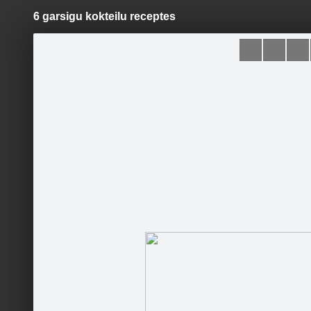
6 garsigu kokteilu receptes
Pāriet
uz
saturu
Šodien
Ziņas
Galerijas
S
Klubu mūzikas festivāls
Oficiālā lapa
Sekot