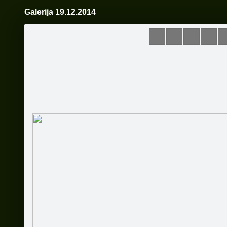
Galerija 19.12.2014
Pāriet
uz
saturu
Šodien
Ziņas
Galerijas
S
Kivi
Oficiālā lapa
Sekot
Sākums
Kivi komanda