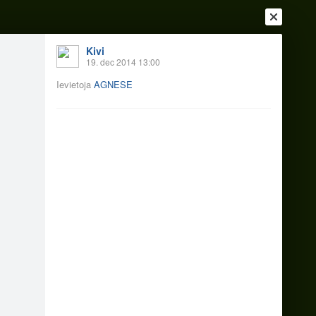
Kivi
19. dec 2014 13:00
Ievietoja
AGNESE
Ienākt
Reģistrēties
Vai ienāc ar
a
Draugi
Raksti
Vēstules
14