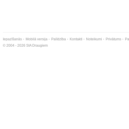
Iepazīšanās
Mobilā versija
Palīdzība
Kontakti
Noteikumi
Privātums
Pa
© 2004 - 2026 SIA Draugiem