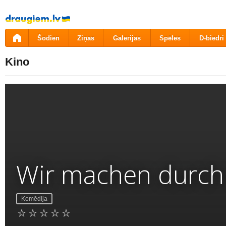
Pāriet
uz
saturu
Šodien
Ziņas
Galerijas
Spēles
D-biedri
Kino
Wir machen durch 
Komēdija