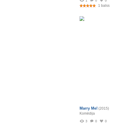
1
0
0
1 balss
Marry Me!
(2015)
Komēdija
3
0
0