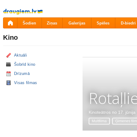
Pāriet
uz
saturu
Šodien
Ziņas
Galerijas
Spēles
D-biedri
Kino
Aktuāli
Šobrīd kino
Drīzumā
Visas filmas
Rotaļli
Kinoteātros no 17. jūnija
Multfilma
Ģimenes fil