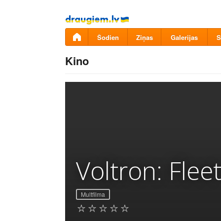
Pāriet
uz
saturu
Šodien
Ziņas
Galerijas
S
Kino
Voltron: Fle
Multfilma