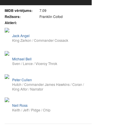
IMDB vērtējums:
7.09
Režisors:
Franklin Cofod
Aktieri:
Jack Angel
King Zarkon / Commander Cossack
Michael Bell
Sven / Lance / Viceroy Throk
Peter Cullen
Hutch / Commander James Hawkins / Coran /
King Alfor / Narrator
Neil Ross
Keith / Jeff / Pidge / Chip