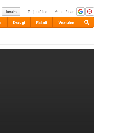
Ienākt
Reģistrēties
Vai ienāc ar
a
Draugi
Raksti
Vēstules