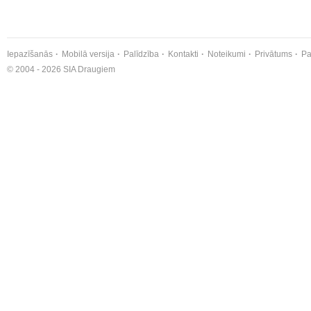
Iepazīšanās
Mobilā versija
Palīdzība
Kontakti
Noteikumi
Privātums
Pa
© 2004 - 2026 SIA Draugiem