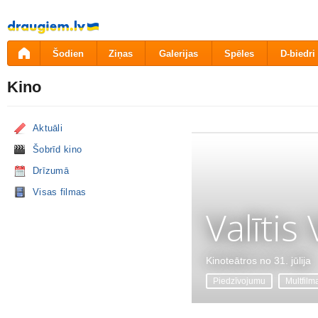
Pāriet
uz
saturu
Šodien
Ziņas
Galerijas
Spēles
D-biedri
Kino
Aktuāli
Šobrīd kino
Drīzumā
Visas filmas
Valītis
Kinoteātros no 31. jūlija
Piedzīvojumu
Multfilm