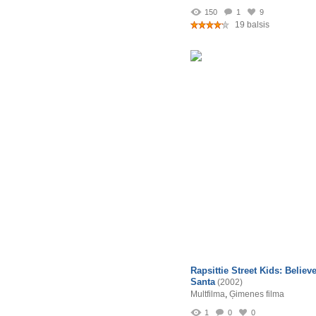
150
1
9
19 balsis
Rapsittie Street Kids: Believe
Santa
(2002)
Multfilma
,
Ģimenes filma
1
0
0