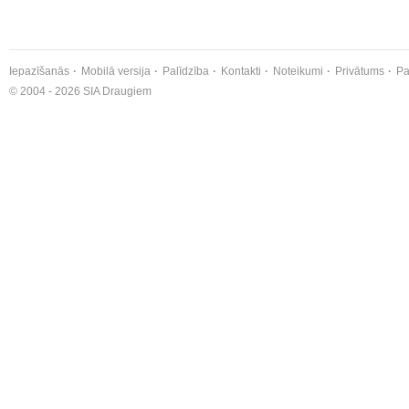
Iepazīšanās
Mobilā versija
Palīdzība
Kontakti
Noteikumi
Privātums
Pa
© 2004 - 2026 SIA Draugiem