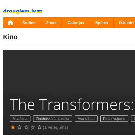
Pāriet
uz
saturu
Šodien
Ziņas
Galerijas
Spēles
D-biedri
Kino
The Transformers:
Multfilma
Zinātniskā fantastika
Asa sižeta
Piedzīvojumu
(1 vērtējums)