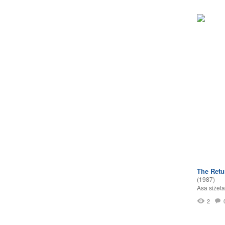
The Retu
(1987)
Asa sižeta
2