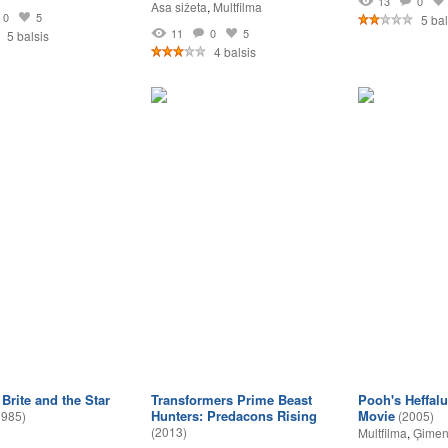
13
0
Asa sižeta
,
Multfilma
0
5
5 bal
11
0
5
5 balsis
4 balsis
Brite and the Star
Transformers Prime Beast
Pooh's Heffal
Hunters: Predacons Rising
Movie
1985)
(2005)
(2013)
Multfilma
,
Ģimen