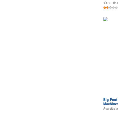
2
Big Foot
Machine
Asa sižeta