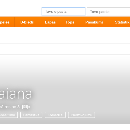
pēles
D-biedri
Lapas
Tops
Pasākumi
Statistik
aiana
ātros no 8. jūlija
nes filma
Fantastika
Komēdija
Piedzīvojumu