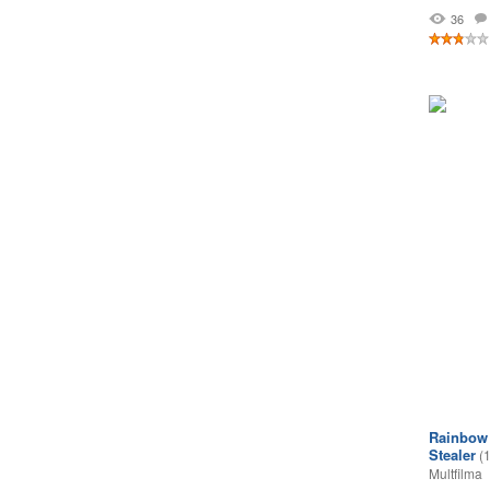
36
Rainbow 
Stealer
(
Multfilma