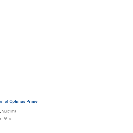
rn of Optimus Prime
,
Multfilma
0
0