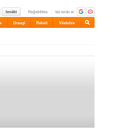
Ienākt
Reģistrēties
Vai ienāc ar
a
Draugi
Raksti
Vēstules