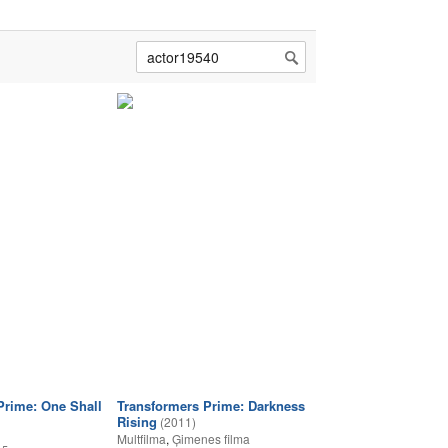
Prime: One Shall
Transformers Prime: Darkness
Rising
(2011)
Multfilma
,
Ģimenes filma