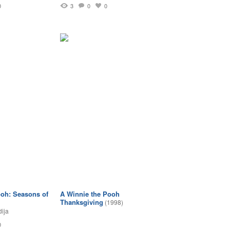
0
3
0
0
oh: Seasons of
A Winnie the Pooh
Thanksgiving
(1998)
ija
0