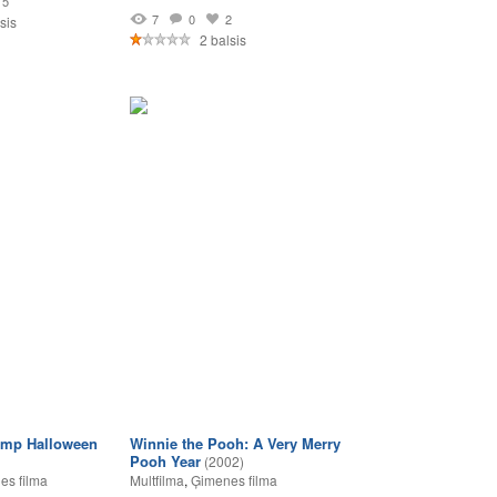
5
7
0
2
sis
2 balsis
ump Halloween
Winnie the Pooh: A Very Merry
Pooh Year
(2002)
es filma
Multfilma
,
Ģimenes filma