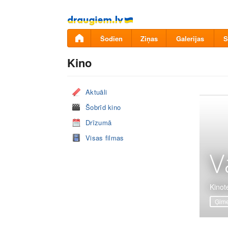
Pāriet
uz
saturu
Šodien
Ziņas
Galerijas
S
Kino
Aktuāli
Šobrīd kino
Drīzumā
Visas filmas
V
Kinote
Ģime