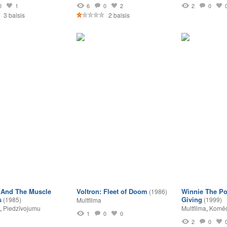
0
1
6
0
2
2
0
3 balsis
2 balsis
 And The Muscle
Voltron: Fleet of Doom
Winnie The Po
(1986)
s
Giving
(1985)
(1999)
Multfilma
,
Piedzīvojumu
Multfilma
,
Komēd
1
0
0
2
0