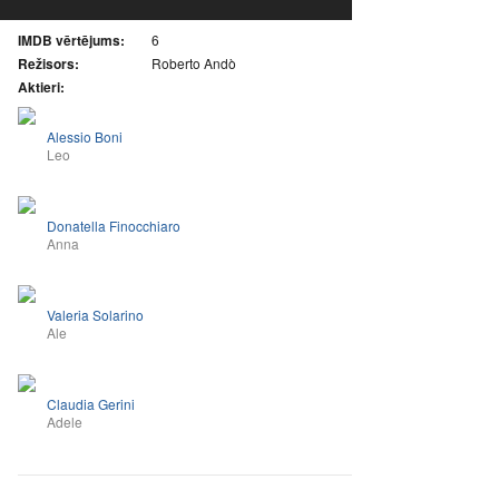
IMDB vērtējums:
6
Režisors:
Roberto Andò
Aktieri:
Alessio Boni
Leo
Donatella Finocchiaro
Anna
Valeria Solarino
Ale
Claudia Gerini
Adele