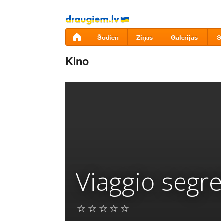
Pāriet
uz
saturu
Šodien
Ziņas
Galerijas
S
Kino
Viaggio segr