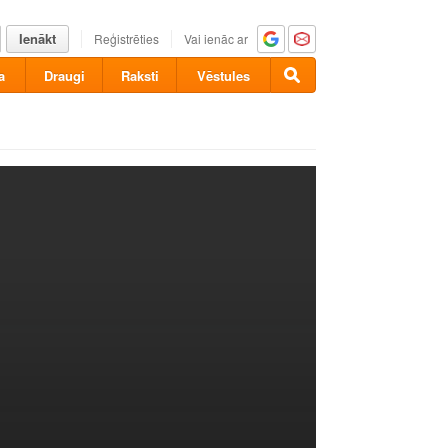
Ienākt
Reģistrēties
Vai ienāc ar
a
Draugi
Raksti
Vēstules