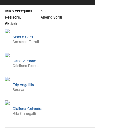
IMDB vērtējums:
6.3
Režisors:
Alberto Sordi
Aktieri:
Alberto Sordi
Armando Ferretti
Carlo Verdone
Cristiano Ferretti
Edy Angelillo
Soraya
Giuliana Calandra
Rita Canegatti