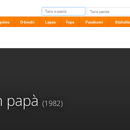
pēles
D-biedri
Lapas
Tops
Pasākumi
Statistik
n papà
(1982)