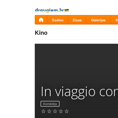
Pāriet
uz
saturu
Šodien
Ziņas
Galerijas
S
Kino
In viaggio co
Komēdija