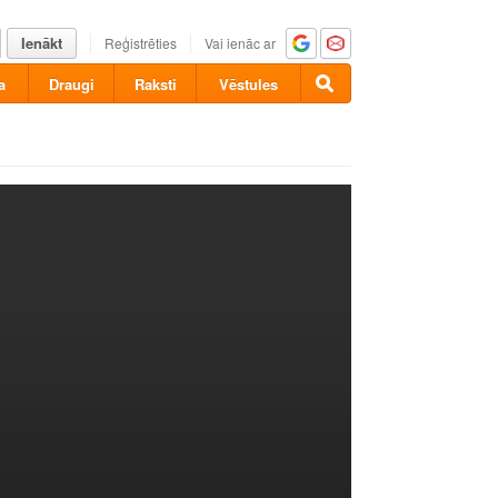
Ienākt
Reģistrēties
Vai ienāc ar
a
Draugi
Raksti
Vēstules