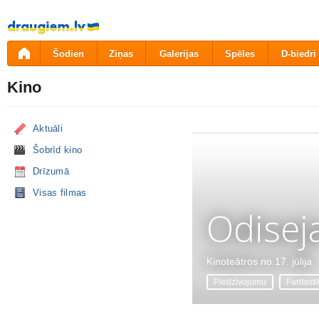
Pāriet
uz
saturu
Šodien
Ziņas
Galerijas
Spēles
D-biedri
Kino
Aktuāli
Šobrīd kino
Drīzumā
Visas filmas
Odisej
Kinoteātros no 17. jūlija
Piedzīvojumu
Fantasti