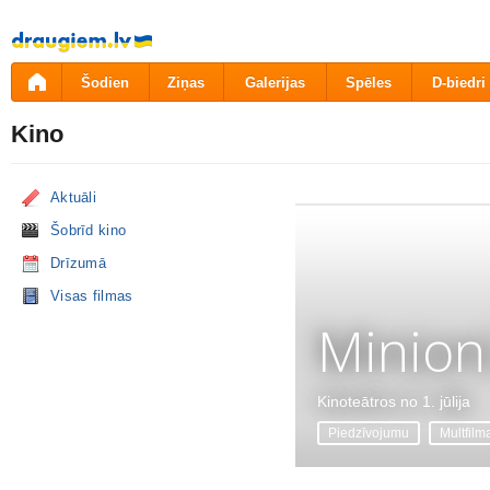
Pāriet
uz
saturu
Šodien
Ziņas
Galerijas
Spēles
D-biedri
Kino
Aktuāli
Šobrīd kino
Drīzumā
Visas filmas
Minion
Kinoteātros no 1. jūlija
Piedzīvojumu
Multfilm