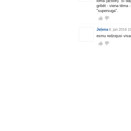
lomā (action). Šī da
gribēt - viena tēma 
"supersuga".
Jeļena
6. jan 2016 1
esmu redzejusi visa