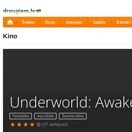
Pāriet
uz
saturu
Šodien
Ziņas
Galerijas
Spēles
D-biedri
Kino
Underworld: Awak
Fantastika
Asa sižeta
Šausmu filma
(37 vērtējumi)