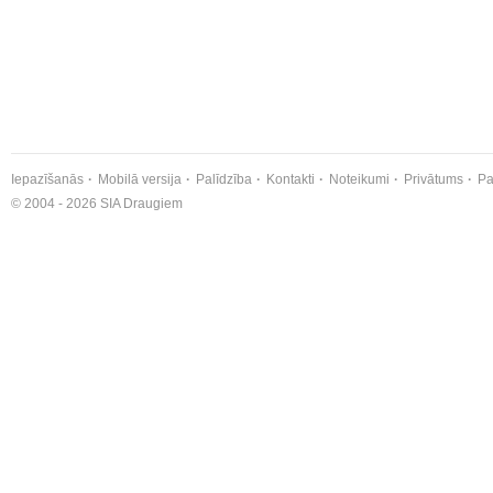
Iepazīšanās
Mobilā versija
Palīdzība
Kontakti
Noteikumi
Privātums
Pa
© 2004 - 2026 SIA Draugiem