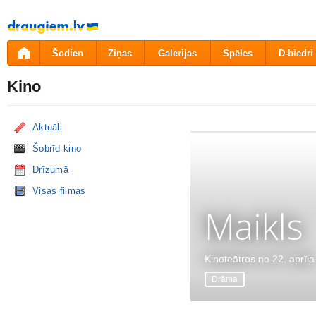
Pāriet
uz
saturu
Šodien
Ziņas
Galerijas
Spēles
D-biedri
Kino
Aktuāli
Šobrīd kino
Drīzumā
Visas filmas
Maikls
Kinoteātros no 22. aprīļa
Drāma