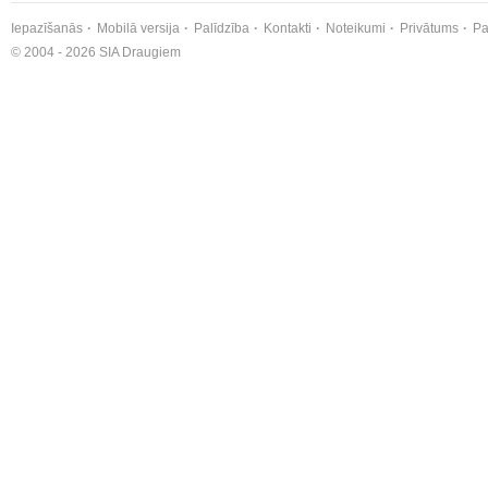
Iepazīšanās
Mobilā versija
Palīdzība
Kontakti
Noteikumi
Privātums
Pa
© 2004 - 2026 SIA Draugiem