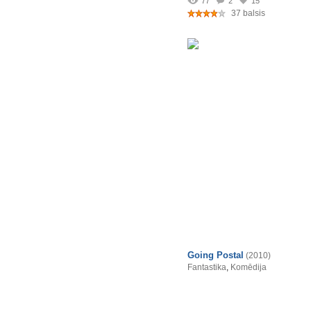
77
2
15
37 balsis
Going Postal
(2010)
Fantastika
,
Komēdija