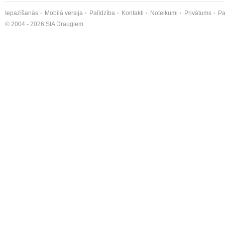
Iepazīšanās
Mobilā versija
Palīdzība
Kontakti
Noteikumi
Privātums
Pa
© 2004 - 2026 SIA Draugiem