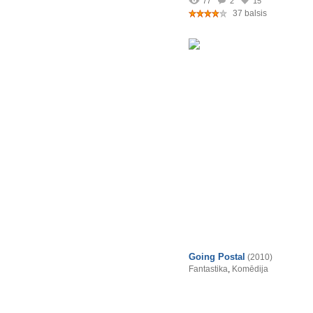
77
2
15
37 balsis
Going Postal
(2010)
Fantastika
,
Komēdija