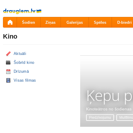
Pāriet
uz
saturu
Šodien
Ziņas
Galerijas
Spēles
D-biedri
Kino
Aktuāli
Šobrīd kino
Drīzumā
Visas filmas
Ķepu p
Kinoteātros no šodienas
Piedzīvojumu
Multfilm