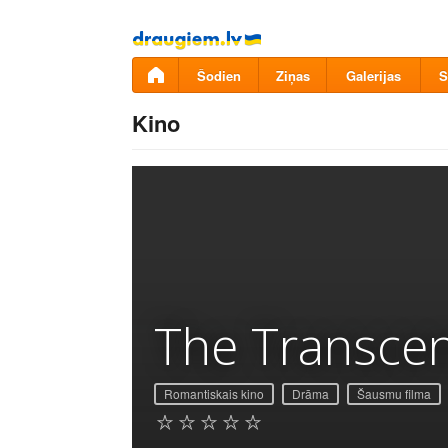
Pāriet
uz
saturu
Šodien
Ziņas
Galerijas
S
Kino
The Transce
Romantiskais kino
Drāma
Šausmu filma