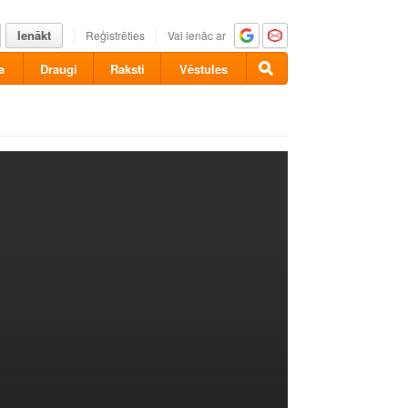
Ienākt
Reģistrēties
Vai ienāc ar
a
Draugi
Raksti
Vēstules