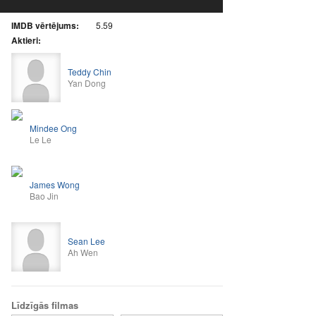
IMDB vērtējums:
5.59
Aktieri:
Teddy Chin
Yan Dong
Mindee Ong
Le Le
James Wong
Bao Jin
Sean Lee
Ah Wen
Līdzīgās filmas