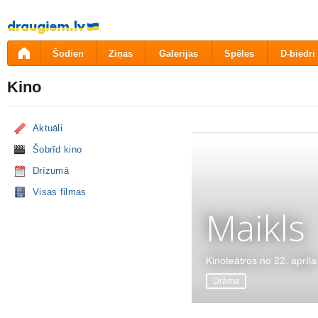
Pāriet
uz
saturu
Šodien
Ziņas
Galerijas
Spēles
D-biedri
Kino
Aktuāli
Šobrīd kino
Drīzumā
Visas filmas
Maikls
Kinoteātros no 22. aprīļa
Drāma