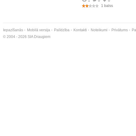
1
0
0
1 balss
Iepazīšanās
Mobilā versija
Palīdzība
Kontakti
Noteikumi
Privātums
Pa
© 2004 - 2026 SIA Draugiem