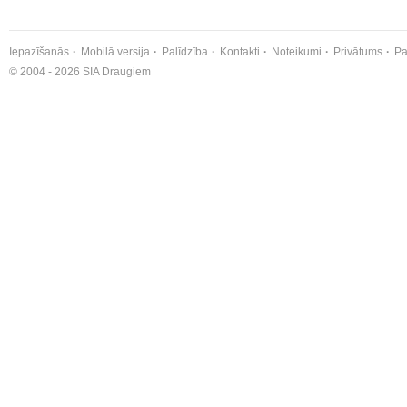
Iepazīšanās
Mobilā versija
Palīdzība
Kontakti
Noteikumi
Privātums
Pa
© 2004 - 2026 SIA Draugiem