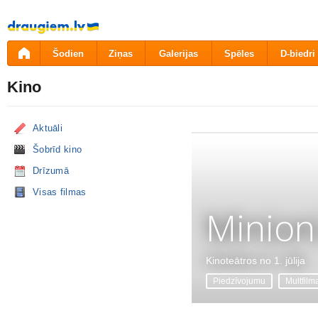
Pāriet
uz
saturu
Šodien
Ziņas
Galerijas
Spēles
D-biedri
Kino
Aktuāli
Šobrīd kino
Drīzumā
Visas filmas
Minion
Kinoteātros no 1. jūlija
Piedzīvojumu
Multfilm