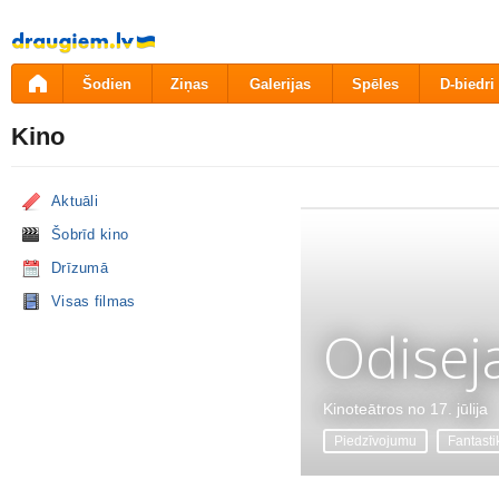
Pāriet
uz
saturu
Šodien
Ziņas
Galerijas
Spēles
D-biedri
Kino
Aktuāli
Šobrīd kino
Drīzumā
Visas filmas
Odisej
Kinoteātros no 17. jūlija
Piedzīvojumu
Fantasti