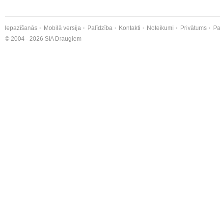
Iepazīšanās
Mobilā versija
Palīdzība
Kontakti
Noteikumi
Privātums
Pa
© 2004 - 2026 SIA Draugiem