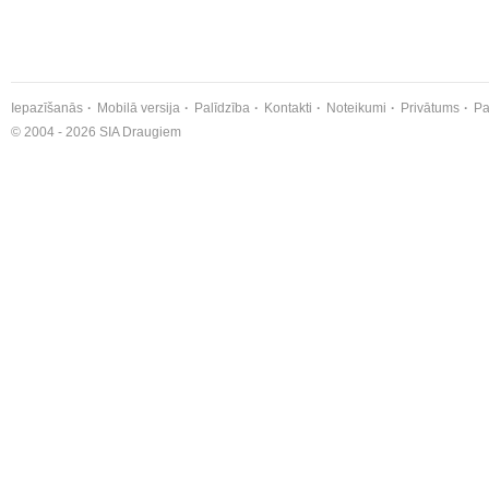
Iepazīšanās
Mobilā versija
Palīdzība
Kontakti
Noteikumi
Privātums
Pa
© 2004 - 2026 SIA Draugiem