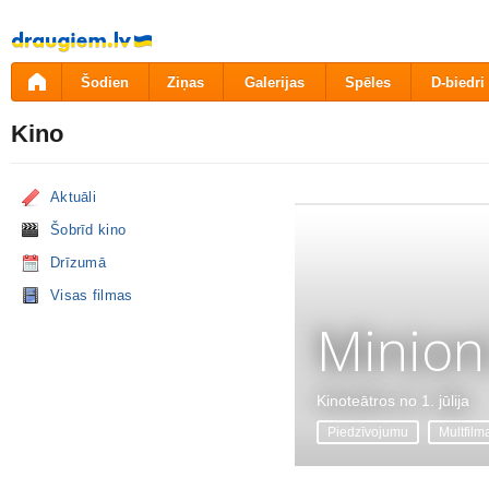
Pāriet
uz
saturu
Šodien
Ziņas
Galerijas
Spēles
D-biedri
Kino
Aktuāli
Šobrīd kino
Drīzumā
Visas filmas
Minion
Kinoteātros no 1. jūlija
Piedzīvojumu
Multfilm