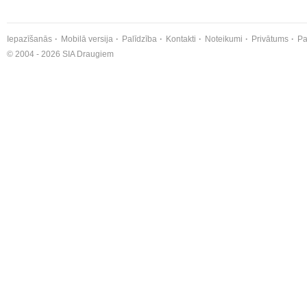
Iepazīšanās
Mobilā versija
Palīdzība
Kontakti
Noteikumi
Privātums
Pa
© 2004 - 2026 SIA Draugiem