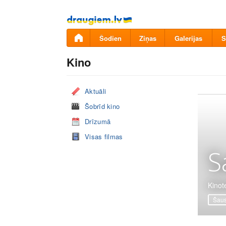
Pāriet
uz
saturu
Šodien
Ziņas
Galerijas
S
Kino
Aktuāli
Šobrīd kino
Drīzumā
Visas filmas
S
Kinot
Šaus