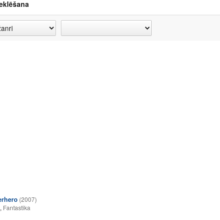
eklēšana
erhero
(2007)
,
Fantastika