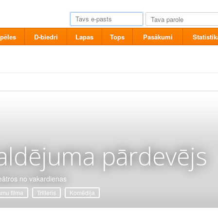
pēles
D-biedri
Lapas
Tops
Pasākumi
Statistik
aldējuma pārdevējs
eātros no vakardienas
mu filma
Trilleris
Komēdija