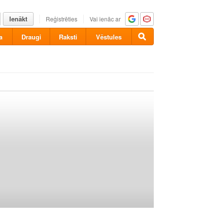
Ienākt
Reģistrēties
Vai ienāc ar
a
Draugi
Raksti
Vēstules