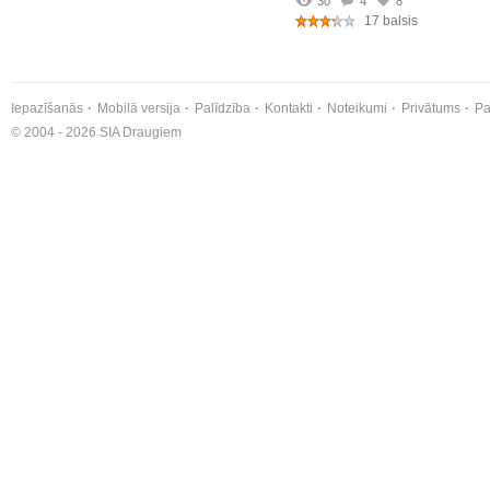
30
4
8
17 balsis
Iepazīšanās
Mobilā versija
Palīdzība
Kontakti
Noteikumi
Privātums
Pa
© 2004 - 2026 SIA Draugiem