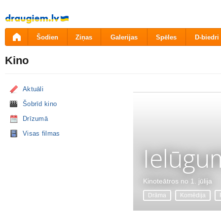
Pāriet
uz
saturu
Šodien
Ziņas
Galerijas
Spēles
D-biedri
Kino
Aktuāli
Šobrīd kino
Drīzumā
Visas filmas
Ielūgu
Kinoteātros no 1. jūlija
Drāma
Komēdija