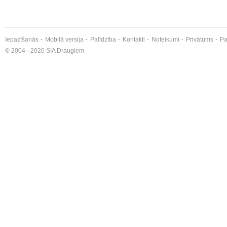
Iepazīšanās
Mobilā versija
Palīdzība
Kontakti
Noteikumi
Privātums
Pa
© 2004 - 2026 SIA Draugiem