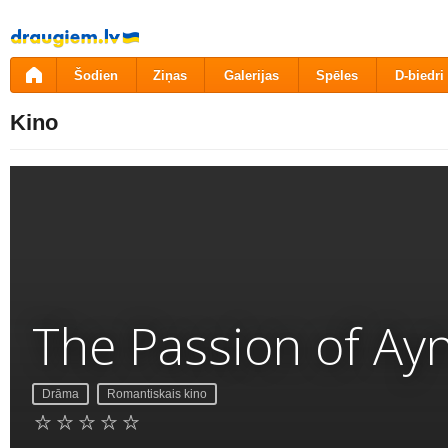
Pāriet
uz
saturu
Šodien
Ziņas
Galerijas
Spēles
D-biedri
Kino
The Passion of Ay
Drāma
Romantiskais kino