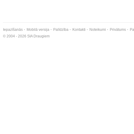
Iepazīšanās
Mobilā versija
Palīdzība
Kontakti
Noteikumi
Privātums
Pa
© 2004 - 2026 SIA Draugiem