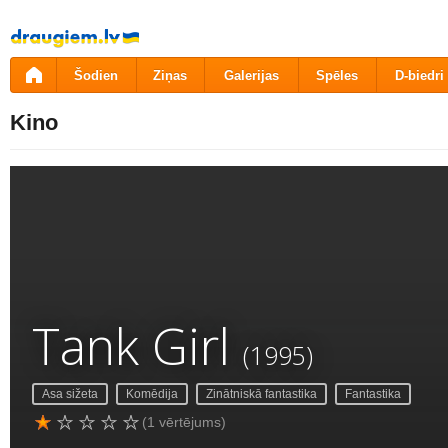
Pāriet
uz
saturu
Šodien
Ziņas
Galerijas
Spēles
D-biedri
Kino
Tank Girl
(1995)
Asa sižeta
Komēdija
Zinātniskā fantastika
Fantastika
(1 vērtējums)