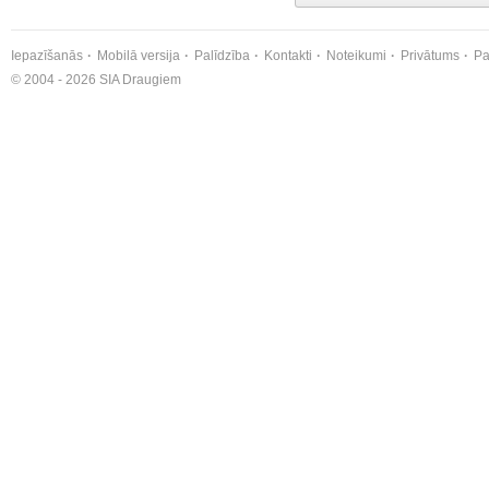
Iepazīšanās
Mobilā versija
Palīdzība
Kontakti
Noteikumi
Privātums
Pa
© 2004 - 2026 SIA Draugiem