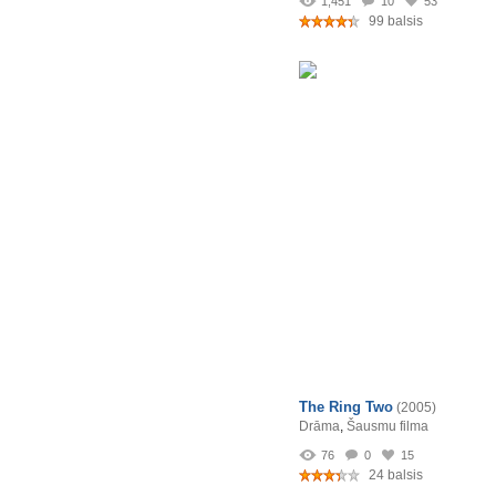
1,451
10
53
99 balsis
The Ring Two
(2005)
Drāma
,
Šausmu filma
76
0
15
24 balsis