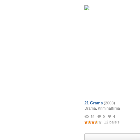
21 Grams
(2003)
Drāma
,
Kriminālfilma
34
0
4
12 balsis