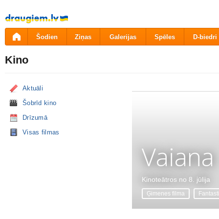
Pāriet
uz
saturu
Šodien
Ziņas
Galerijas
Spēles
D-biedri
Kino
Aktuāli
Šobrīd kino
Drīzumā
Visas filmas
Vaiana
Kinoteātros no 8. jūlija
Ģimenes filma
Fantast