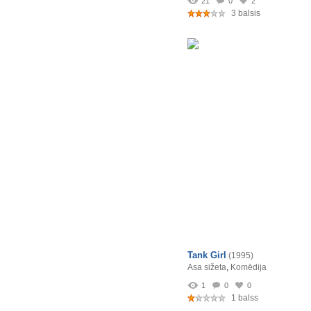
21
0
2
3 balsis
Tank Girl
(1995)
Asa sižeta
,
Komēdija
1
0
0
1 balss