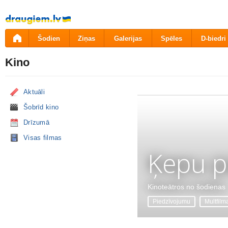
Pāriet
uz
saturu
Šodien
Ziņas
Galerijas
Spēles
D-biedri
Kino
Aktuāli
Šobrīd kino
Drīzumā
Visas filmas
Ķepu p
Kinoteātros no šodienas
Piedzīvojumu
Multfilm