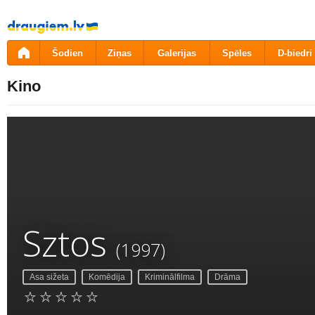
Pāriet
uz
saturu
Šodien
Ziņas
Galerijas
Spēles
D-biedri
Kino
Sztos
(1997)
Asa sižeta
Komēdija
Kriminālfilma
Drāma