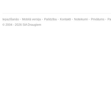
Iepazīšanās
Mobilā versija
Palīdzība
Kontakti
Noteikumi
Privātums
Pa
© 2004 - 2026 SIA Draugiem