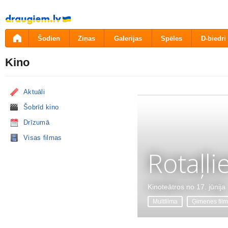
Pāriet
uz
saturu
Šodien
Ziņas
Galerijas
Spēles
D-biedri
Kino
Aktuāli
Šobrīd kino
Drīzumā
Visas filmas
Rotaļli
Kinoteātros no 17. jūnija
Multfilma
Ģimenes fil