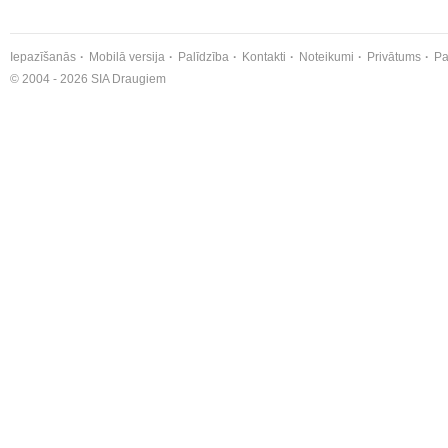
Iepazīšanās
Mobilā versija
Palīdzība
Kontakti
Noteikumi
Privātums
Pa
© 2004 - 2026 SIA Draugiem