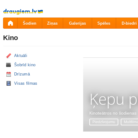
Pāriet
uz
saturu
Šodien
Ziņas
Galerijas
Spēles
D-biedri
Kino
Aktuāli
Šobrīd kino
Drīzumā
Visas filmas
Ķepu p
Kinoteātros no šodienas
Piedzīvojumu
Multfilm