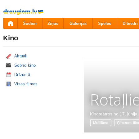
Pāriet
uz
saturu
Šodien
Ziņas
Galerijas
Spēles
D-biedri
Kino
Aktuāli
Šobrīd kino
Drīzumā
Visas filmas
Rotaļli
Kinoteātros no 17. jūnija
Multfilma
Ģimenes fil