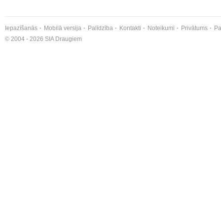
Iepazīšanās
Mobilā versija
Palīdzība
Kontakti
Noteikumi
Privātums
Pa
© 2004 - 2026 SIA Draugiem