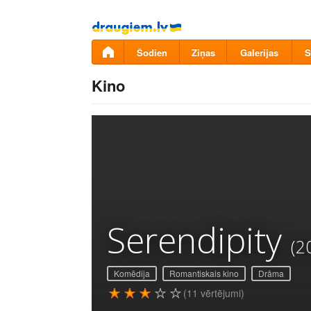
Pāriet
uz
saturu
Šodien
Ziņas
Galerijas
S
Kino
Serendipity
(2
Komēdija
Romantiskais kino
Drāma
(11 vērtējumi)