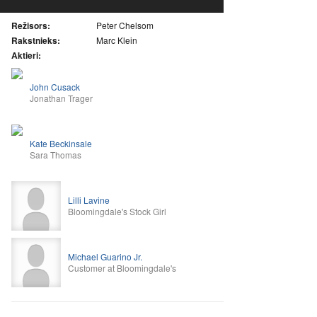
Režisors:
Peter Chelsom
Rakstnieks:
Marc Klein
Aktieri:
John Cusack
Jonathan Trager
Kate Beckinsale
Sara Thomas
Lilli Lavine
Bloomingdale's Stock Girl
Michael Guarino Jr.
Customer at Bloomingdale's