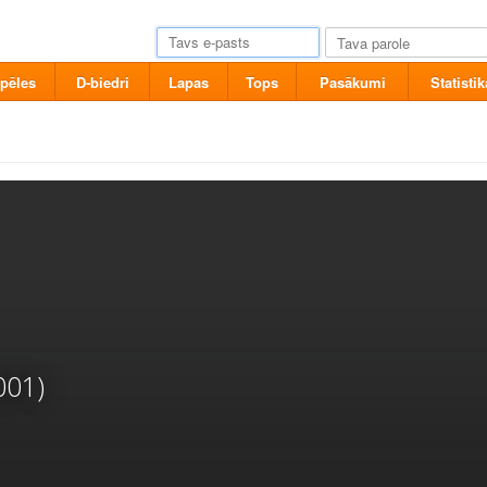
pēles
D-biedri
Lapas
Tops
Pasākumi
Statistik
001)