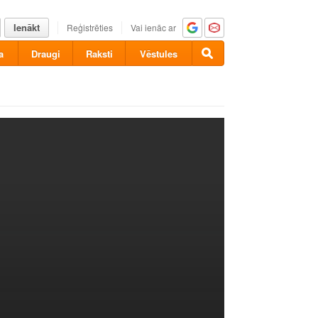
Ienākt
Reģistrēties
Vai ienāc ar
a
Draugi
Raksti
Vēstules